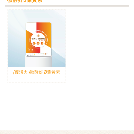
微酵好B葉黃素
[優活力]微酵好B葉黃素