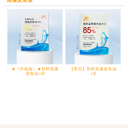
高濃度魚油
★《升級版》★登粹高濃
【售完】登粹高濃度魚油
度魚油+D
+D